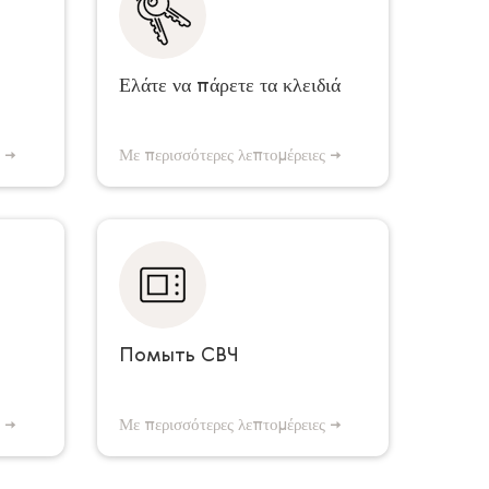
толке
мы поможем :)
Ελάτε να πάρετε τα κλειδιά
500 с
500 с
ς →
Με περισσότερες λεπτομέρειες →
истка
Обезжиривание и очистка СВЧ
шкафа
Помыть СВЧ
600 с
350 с
ς →
Με περισσότερες λεπτομέρειες →