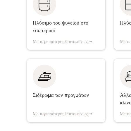
клинер разгрузит продукты и
вернёт их обратно в
Балк
холодильник
Πλύσιμο του ψυγείου στο
Πλύσ
εσωτερικό
500 с
Με περισσότερες λεπτομέρειες →
Με πε
Σιδερώνουμε ρούχα επαγγελματικά
ост
Σιδέρωμα των πραγμάτων
Αλλα
κλιν
450 с
Με περισσότερες λεπτομέρειες →
Με πε