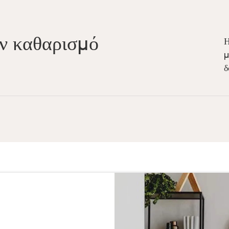
6
ον καθαρισμό
Η
μ
7
δ
9
0
2
Κουζίνα
Μαζεύουμε τα σκο