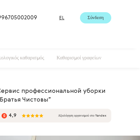
996705002009
Σύνδεση
EL
κολογικός καθαρισμός
Καθαρισμοί γραφείων
Сервис профессиональной уборки
Братья Чистовы”
4,9
Αξιολόγηση οργανισμού στο Yandex