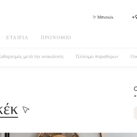
2
+
Μπισκέκ
3
ΕΤΑΙΡΊΑ
ΠΡΟΝΌΜΙΟ
5
αθαρισμός μετά την ανακαίνιση
Πλύσιμο παραθύρων
Οι
6
“
κέκ
8