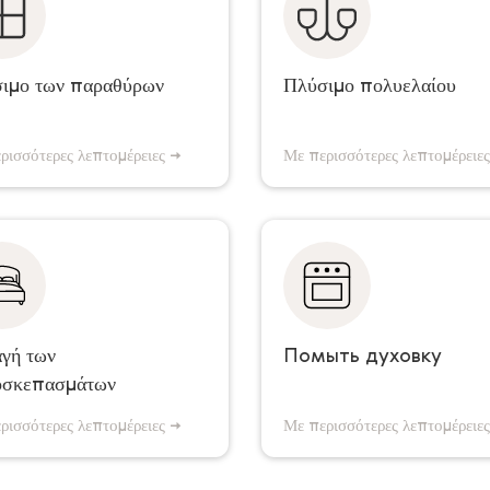
целиком с двух сторон.
которые висят на по
онная дверь считается как
2 створки
ιμο των παραθύρων
Πλύσιμο πολυελαίου
350 с
ρισσότερες λεπτομέρειες →
Με περισσότερες λεπτομέρειε
Поменяем комплект белья
Обезжиривание и оч
авленный вами в указанном
духового 
месте
γή των
Помыть духовку
οσκεπασμάτων
350 с
ρισσότερες λεπτομέρειες →
Με περισσότερες λεπτομέρειε