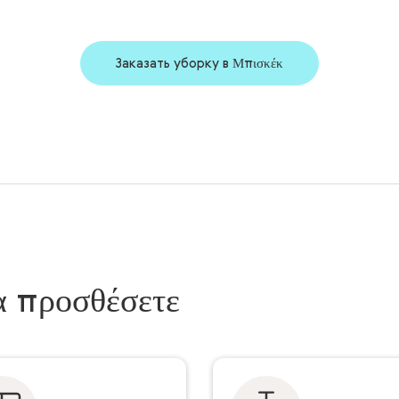
Заказать уборку в Μπισκέκ
α προσθέσετε
Цена за 1 створку окна,
Указывайте только те лю