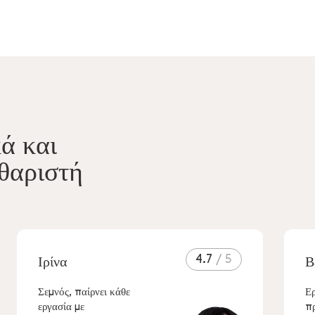
ά και
θαριστή
4.7
Ιρίνα
Β
Σεμνός, παίρνει κάθε
Ερ
εργασία με
π