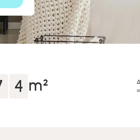
7
8
8
0
9
1
m²
Δ
α
0
3
1
4