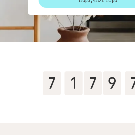
Παράγγειλε Τώρα
7
9
7
1
8
0