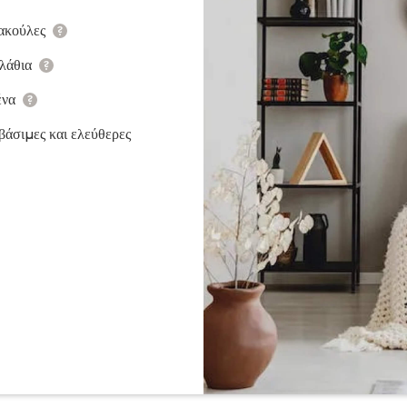
3
σακούλες
Αλλάζουμε σακούλε
αλάθια
Πλένουμε βρώμικα 
ένα
Πλένουμε τη σόμπ
5
βάσιμες και ελεύθερες
Σκουπίζουμε τη σκό
επιφάνειες
6
+Ещё 9 опций
8