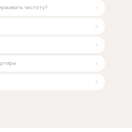
ерживать чистоту?
артиры