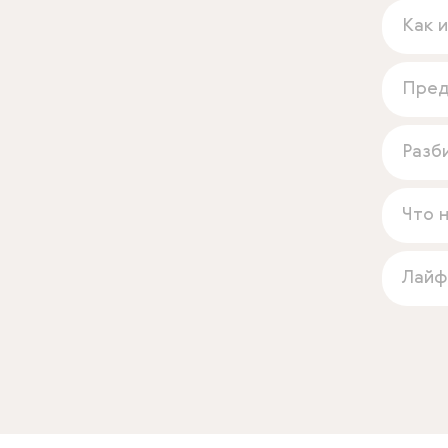
Как 
Пред
Разб
Что 
Лайф