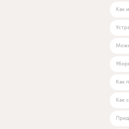
Как 
Устр
Можн
Убор
Как 
Как 
Прид