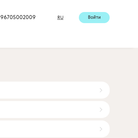
996705002009
Войти
RU