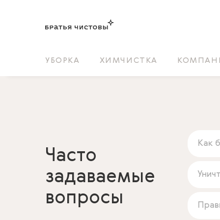
УБОРКА
ХИМЧИСТКА
КОМПАН
Как 
Часто
задаваемые
Унич
вопросы
Прав