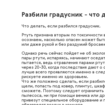
Разбили градусник - что 
Что делать, если разбился градусник.
Ртуть признана вторым по токсичности 
осознаем, насколько опасен может быт
или даже рукой и без раздумий бросае
Однако речь сейчас пойдет не об эколог
пары ртути, испаряясь, начинают оседат
пытается, ведь отравления парами ртут
через 20-30, когда последствия дают о 
лучше всего проявляются именно в след
рискуете именно их здоровьем.
Что же положено сделать, если разбилс
щели, попасть под ковер, плинтус, шка
сможете. Поэтому следует ограничить 
пылесоса, ни при помощи веника или др
привезут специальное оборудование и 
обезвредят воздух в комнате.