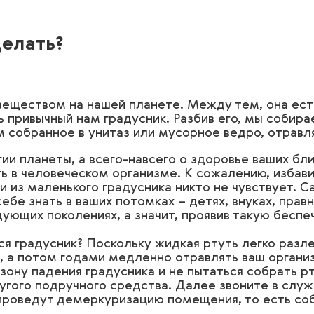
делать?
веществом на нашей планете. Между тем, она ест
ь привычный нам градусник. Разбив его, мы собир
м собранное в унитаз или мусорное ведро, отрав
ии планеты, а всего-навсего о здоровье ваших бли
ь в человеческом организме. К сожалению, избавить
и из маленького градусника никто не чувствует. С
себе знать в ваших потомках – детях, внуках, прав
ующих поколениях, а значит, проявив такую беспе
я градусник? Поскольку жидкая ртуть легко разле
ф, а потом годами медленно отравлять ваш органи
зону падения градусника и не пытаться собрать 
угого подручного средства. Далее звоните в служ
проведут демеркуризацию помещения, то есть соб